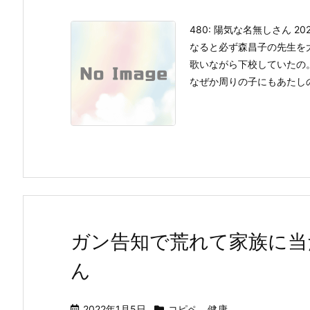
480: 陽気な名無しさん 2022/
なると必ず森昌子の先生を
歌いながら下校していたの
なぜか周りの子にもあたしの
ガン告知で荒れて家族に当
ん
2022年1月5日
コピペ
,
健康