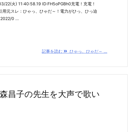
/22(火) 11:40:58.19 ID:FH5oPGBh0充電！充電！
引用元スレ：ひゃっ、ひゃだ～！電力がひっ、ひっ迫
2/0 ...
記事を読む
ひゃっ、ひゃだ～ ...
森昌子の先生を大声で歌い