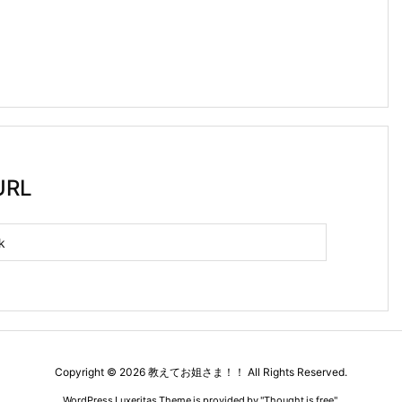
RL
Copyright ©
2026
教えてお姐さま！！
All Rights Reserved.
WordPress Luxeritas Theme is provided by "
Thought is free
".