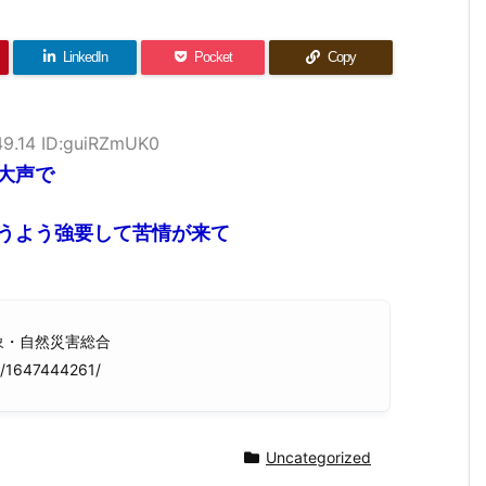
LinkedIn
Pocket
Copy
49.14 ID:guiRZmUK0
大声で
うよう強要して苦情が来て
気象・自然災害総合
on/1647444261/
Uncategorized