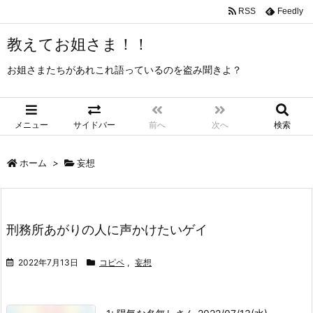
RSS
Feedly
教えてお姐さま！！
お姐さまたちがあれこれ語っているのを盗み聞きよ？
メニュー
サイドバー
前へ
次へ
検索
ホーム
>
妄想
刑務所あがりの人に声かけたいゲイ
2022年7月13日
コピペ
,
妄想