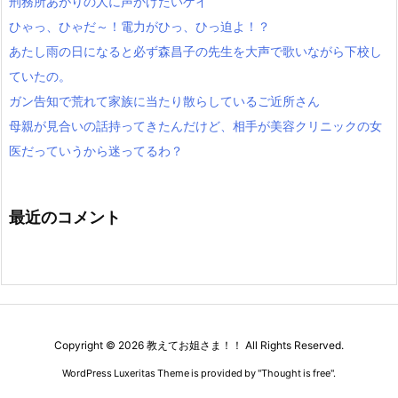
刑務所あがりの人に声かけたいゲイ
ひゃっ、ひゃだ～！電力がひっ、ひっ迫よ！？
あたし雨の日になると必ず森昌子の先生を大声で歌いながら下校し
ていたの。
ガン告知で荒れて家族に当たり散らしているご近所さん
母親が見合いの話持ってきたんだけど、相手が美容クリニックの女
医だっていうから迷ってるわ？
最近のコメント
Copyright ©
2026
教えてお姐さま！！
All Rights Reserved.
WordPress Luxeritas Theme is provided by "
Thought is free
".